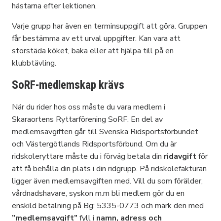
hästarna efter lektionen.
Varje grupp har även en terminsuppgift att göra. Gruppen
får bestämma av ett urval uppgifter. Kan vara att
storstäda köket, baka eller att hjälpa till på en
klubbtävling.
SoRF-medlemskap krävs
När du rider hos oss måste du vara medlem i
Skaraortens Ryttarförening SoRF. En del av
medlemsavgiften går till Svenska Ridsportsförbundet
och Västergötlands Ridsportsförbund. Om du är
ridskoleryttare måste du i förväg betala din
ridavgift
för
att få behålla din plats i din ridgrupp. På ridskolefakturan
ligger även medlemsavgiften med. Vill du som förälder,
vårdnadshavare, syskon m.m bli medlem gör du en
enskild betalning på Bg: 5335-0773 och märk den med
”medlemsavgift”
fyll i
namn, adress och