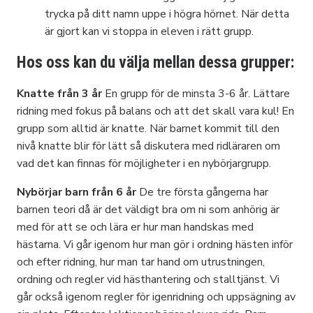
trycka på ditt namn uppe i högra hörnet. När detta
är gjort kan vi stoppa in eleven i rätt grupp.
Hos oss kan du välja mellan dessa grupper:
Knatte från 3 år
En grupp för de minsta 3-6 år. Lättare
ridning med fokus på balans och att det skall vara kul! En
grupp som alltid är knatte. När barnet kommit till den
nivå knatte blir för lätt så diskutera med ridläraren om
vad det kan finnas för möjligheter i en nybörjargrupp.
Nybörjar barn från 6 år
De tre första gångerna har
barnen teori då är det väldigt bra om ni som anhörig är
med för att se och lära er hur man handskas med
hästarna. Vi går igenom hur man gör i ordning hästen inför
och efter ridning, hur man tar hand om utrustningen,
ordning och regler vid hästhantering och stalltjänst. Vi
går också igenom regler för igenridning och uppsägning av